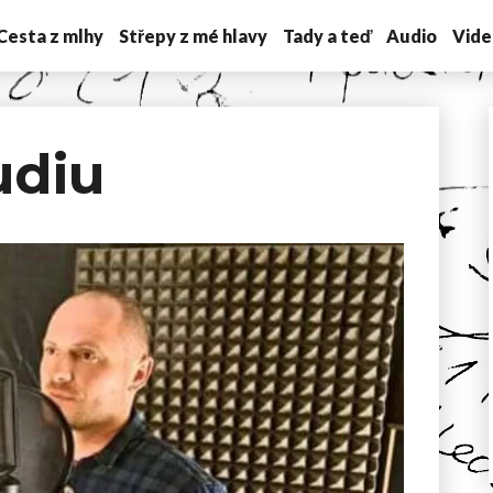
Cesta z mlhy
Střepy z mé hlavy
Tady a teď
Audio
Vide
udiu