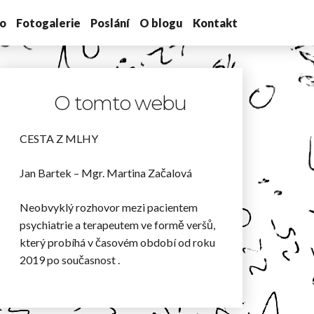
o
Fotogalerie
Poslání
O blogu
Kontakt
O tomto webu
CESTA Z MLHY
Jan Bartek – Mgr. Martina Začalová
Neobvyklý rozhovor mezi pacientem
psychiatrie a terapeutem ve formě veršů,
který probíhá v časovém období od roku
2019 po současnost .