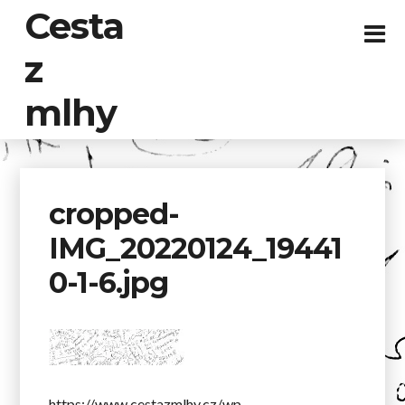
Cesta
z
mlhy
cropped-
IMG_20220124_19441
0-1-6.jpg
https://www.cestazmlhy.cz/wp-