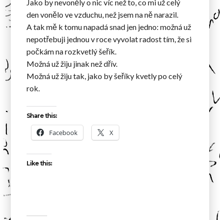
Jako by nevoněly o nic víc než to, co mi už celý
den vonělo ve vzduchu, než jsem na ně narazil.
A tak mě k tomu napadá snad jen jedno: možná už
nepotřebuji jednou v roce vyvolat radost tím, že si
počkám na rozkvetlý šeřík.
Možná už žiju jinak než dřív.
Možná už žiju tak, jako by šeříky kvetly po celý
rok.
Share this:
Facebook
X
Like this: