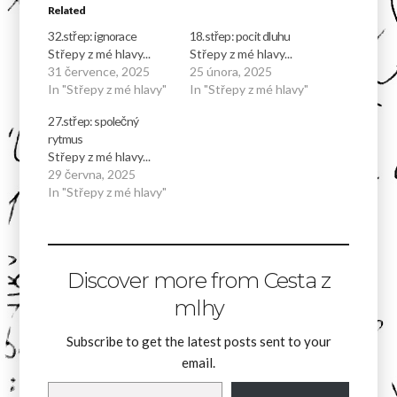
Related
32.střep: ignorace
18.střep: pocit dluhu
Střepy z mé hlavy...
Střepy z mé hlavy...
31 července, 2025
25 února, 2025
In "Střepy z mé hlavy"
In "Střepy z mé hlavy"
27.střep: společný
rytmus
Střepy z mé hlavy...
29 června, 2025
In "Střepy z mé hlavy"
Discover more from Cesta z
mlhy
Subscribe to get the latest posts sent to your
email.
Type your email…