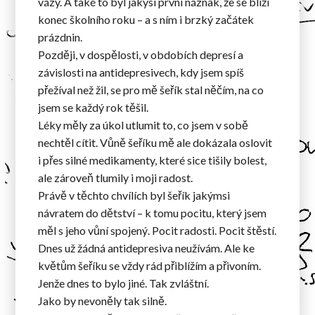
vázy. A také to byl jakýsi první náznak, že se blíží
konec školního roku – a s ním i brzký začátek
prázdnin.
Později, v dospělosti, v obdobích depresí a
závislosti na antidepresivech, kdy jsem spíš
přežíval než žil, se pro mě šeřík stal něčím, na co
jsem se každý rok těšil.
Léky měly za úkol utlumit to, co jsem v sobě
nechtěl cítit. Vůně šeříku mě ale dokázala oslovit
i přes silné medikamenty, které sice tišily bolest,
ale zároveň tlumily i moji radost.
Právě v těchto chvílích byl šeřík jakýmsi
návratem do dětství – k tomu pocitu, který jsem
měl s jeho vůní spojený. Pocit radosti. Pocit štěstí.
Dnes už žádná antidepresiva neužívám. Ale ke
květům šeříku se vždy rád přiblížím a přivoním.
Jenže dnes to bylo jiné. Tak zvláštní.
Jako by nevoněly tak silně.