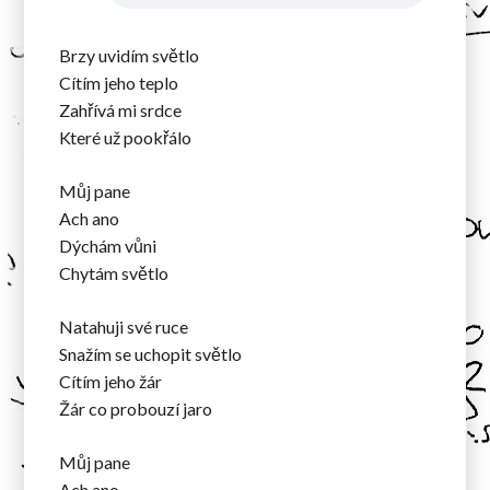
Brzy uvidím světlo
Cítím jeho teplo
Zahřívá mi srdce
Které už pookřálo
Můj pane
Ach ano
Dýchám vůni
Chytám světlo
Natahuji své ruce
Snažím se uchopit světlo
Cítím jeho žár
Žár co probouzí jaro
Můj pane
Ach ano