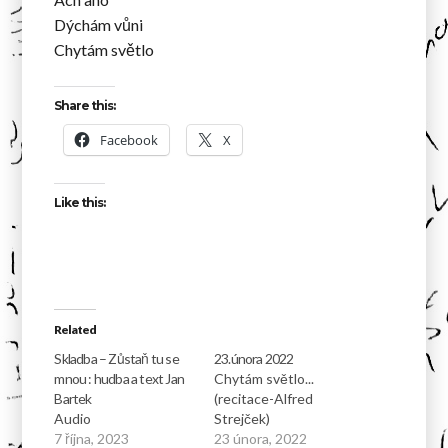
Dýchám vůni
Chytám světlo
Share this:
Facebook
X
Like this:
Related
Skladba – Zůstaň tu se
23.února 2022
mnou : hudba a text Jan
Chytám světlo...
Bartek
(recitace-Alfred
Audio
Strejček)
7 října, 2023
23 února, 2022