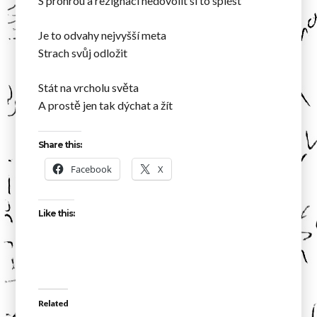
S prohrou a rezignací nedovolit si to splést
Je to odvahy nejvyšší meta
Strach svůj odložit
Stát na vrcholu světa
A prostě jen tak dýchat a žít
Share this:
Facebook
X
Like this:
Related