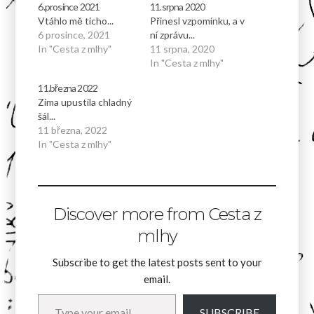
6.prosince 2021
11.srpna 2020
Vtáhlo mě ticho...
Přinesl vzpomínku, a v
6 prosince, 2021
ní zprávu...
In "Cesta z mlhy"
11 srpna, 2020
In "Cesta z mlhy"
11.března 2022
Zima upustila chladný
šál...
11 března, 2022
In "Cesta z mlhy"
Discover more from Cesta z
mlhy
Subscribe to get the latest posts sent to your
email.
Type your email…
SUBSCRIBE