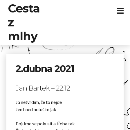
Cesta
z
mlhy
2.dubna 2021
Jan Bartek – 22:12
Já netvrdím, že to nejde
Jen hned netuším jak
Pojďme se pokusit a třeba tak