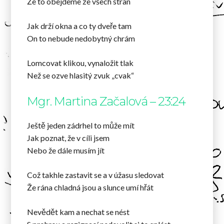
Že to obejdeme ze všech stran
Jak drží okna a co ty dveře tam
On to nebude nedobytný chrám
Lomcovat klikou, vynaložit tlak
Než se ozve hlasitý zvuk „cvak“
Mgr. Martina Začalová – 23:24
Ještě jeden zádrhel to může mít
Jak poznat, že v cíli jsem
Nebo že dále musím jít
Což takhle zastavit se a v úžasu sledovat
Že rána chladná jsou a slunce umí hřát
Nevědět kam a nechat se nést