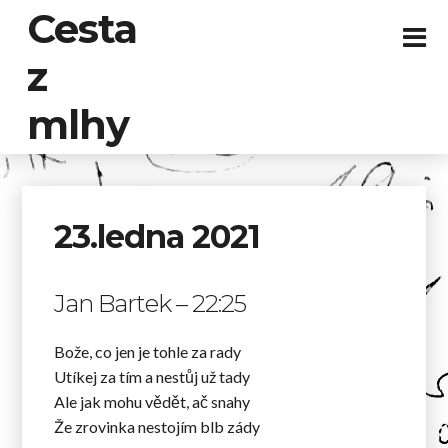
Cesta
z
mlhy
23.ledna 2021
Jan Bartek – 22:25
Bože, co jen je tohle za rady
Utíkej za tím a nestůj už tady
Ale jak mohu vědět, ač snahy
Že zrovinka nestojím blb zády