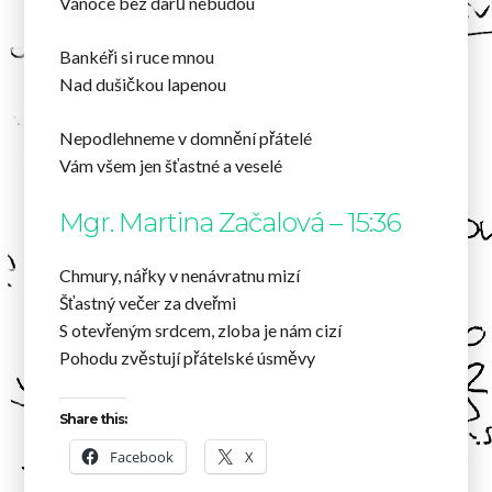
Vánoce bez darů nebudou
Bankéři si ruce mnou
Nad dušičkou lapenou
Nepodlehneme v domnění přátelé
Vám všem jen šťastné a veselé
Mgr. Martina Začalová – 15:36
Chmury, nářky v nenávratnu mizí
Šťastný večer za dveřmi
S otevřeným srdcem, zloba je nám cizí
Pohodu zvěstují přátelské úsměvy
Share this:
Facebook
X