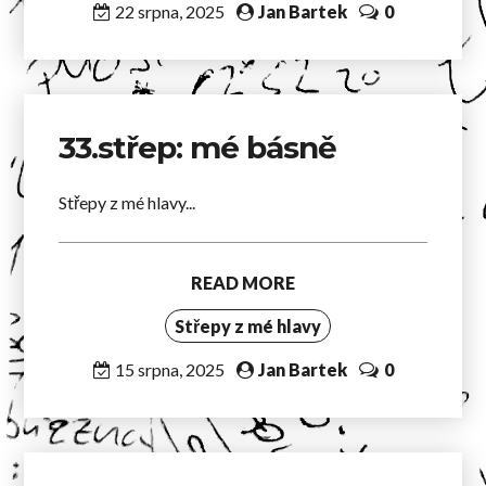
22 srpna, 2025
Jan Bartek
0
33.střep: mé básně
Střepy z mé hlavy...
READ MORE
Střepy z mé hlavy
15 srpna, 2025
Jan Bartek
0