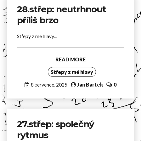
28.střep: neutrhnout
příliš brzo
Střepy z mé hlavy...
READ MORE
Střepy z mé hlavy
8 července, 2025
Jan Bartek
0
27.střep: společný
rytmus